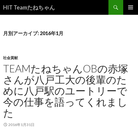
検
HIT Teamたねちゃん
索
コ
メインメ
ン
ニュー
テ
ン
月別アーカイブ: 2016年1月
ツ
へ
ス
キ
社会貢献
ッ
TEAMたねちゃんOBの赤塚
プ
さんが八戸工大の後輩のた
めに八戸駅のユートリーで
今の仕事を語ってくれまし
た
2016年1月31日