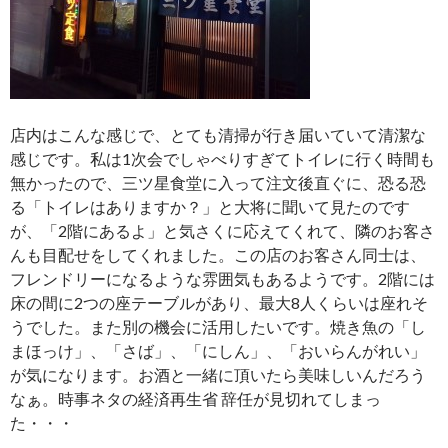
店内はこんな感じで、とても清掃が行き届いていて清潔な
感じです。私は1次会でしゃべりすぎてトイレに行く時間も
無かったので、三ツ星食堂に入って注文後直ぐに、恐る恐
る「トイレはありますか？」と大将に聞いて見たのです
が、「2階にあるよ」と気さくに応えてくれて、隣のお客さ
んも目配せをしてくれました。この店のお客さん同士は、
フレンドリーになるような雰囲気もあるようです。2階には
床の間に2つの座テーブルがあり、最大8人くらいは座れそ
うでした。また別の機会に活用したいです。焼き魚の「し
まほっけ」、「さば」、「にしん」、「おいらんがれい」
が気になります。お酒と一緒に頂いたら美味しいんだろう
なぁ。時事ネタの経済再生省 辞任が見切れてしまっ
た・・・