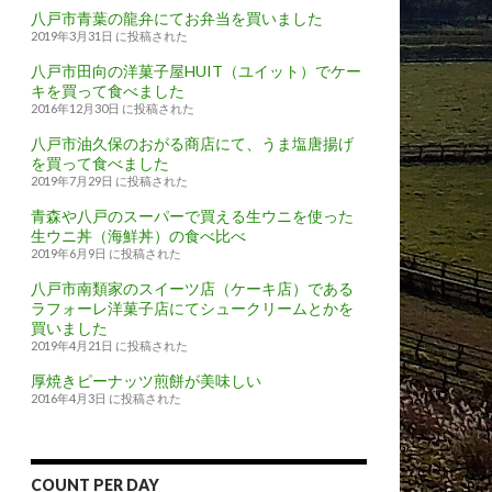
八戸市青葉の龍弁にてお弁当を買いました
2019年3月31日 に投稿された
八戸市田向の洋菓子屋HUIT（ユイット）でケー
キを買って食べました
2016年12月30日 に投稿された
八戸市油久保のおがる商店にて、うま塩唐揚げ
を買って食べました
2019年7月29日 に投稿された
青森や八戸のスーパーで買える生ウニを使った
生ウニ丼（海鮮丼）の食べ比べ
2019年6月9日 に投稿された
八戸市南類家のスイーツ店（ケーキ店）である
ラフォーレ洋菓子店にてシュークリームとかを
買いました
2019年4月21日 に投稿された
厚焼きピーナッツ煎餅が美味しい
2016年4月3日 に投稿された
COUNT PER DAY