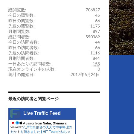
総閲覧数:
706827
今日の閲覧数:
45
昨日の閲覧数:
66
先週の閲覧数:
1175
月別閲覧数:
897
総訪問者数:
550369
今日の訪問者数:
44
昨日の訪問者数:
66
先週の訪問者数:
1116
月別訪問者数:
844
一日あたりの訪問者数:
153
現在オンライン中の人数:
0
統計の開始日:
2017年6月24日
最近の訪問者と閲覧ページ
Live Traffic Feed
A visitor from
Naha, Okinawa
viewed "
八戸市白銀台の天天で中華料理の
セットを頂きました | HIT Teamたねちゃ