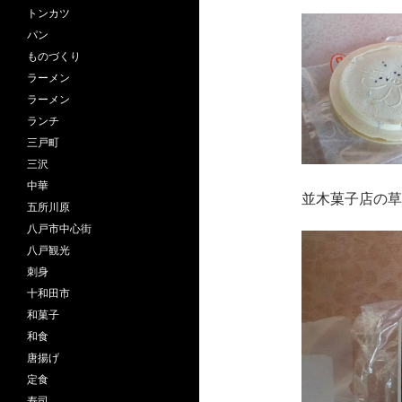
トンカツ
パン
ものづくり
ラーメン
ラーメン
ランチ
三戸町
三沢
中華
並木菓子店の草
五所川原
八戸市中心街
八戸観光
刺身
十和田市
和菓子
和食
唐揚げ
定食
寿司