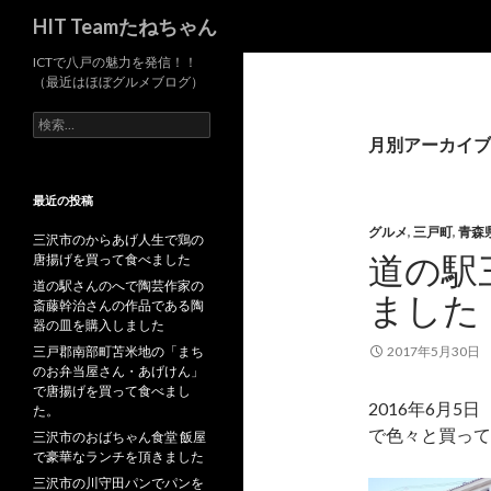
検
HIT Teamたねちゃん
索
ICTで八戸の魅力を発信！！
（最近はほぼグルメブログ）
検
索
月別アーカイブ: 
:
最近の投稿
グルメ
,
三戸町
,
青森
三沢市のからあげ人生で鶏の
道の駅
唐揚げを買って食べました
道の駅さんのへで陶芸作家の
ました
斎藤幹治さんの作品である陶
器の皿を購入しました
三戸郡南部町苫米地の「まち
2017年5月30日
のお弁当屋さん・あげけん」
で唐揚げを買って食べまし
2016年6月
た。
で色々と買って
三沢市のおばちゃん食堂 飯屋
で豪華なランチを頂きました
三沢市の川守田パンでパンを