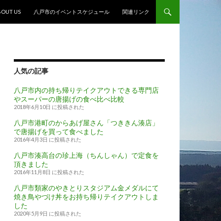
ンテンツへスキップ
BOUT US
八戸市のイベントスケジュール
関連リンク
人気の記事
八戸市内の持ち帰りテイクアウトできる専門店
やスーパーの唐揚げの食べ比べ比較
2018年6月10日 に投稿された
八戸市港町のからあげ屋さん「つききん湊店」
で唐揚げを買って食べました
2016年4月3日 に投稿された
八戸市湊高台の珍上海（ちんしゃん）で定食を
頂きました
2016年11月8日 に投稿された
八戸市類家のやきとりスタジアム金メダルにて
焼き鳥やづけ丼をお持ち帰りテイクアウトしま
した
2020年5月9日 に投稿された