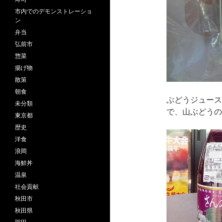
市内でのデモンストレーショ
ン
弁当
弘前市
惣菜
揚げ物
散策
朝食
ぶどうジュース
未分類
で、山ぶどうの
東京都
歴史
洋食
浪岡
海鮮丼
温泉
社会貢献
秋田市
秋田県