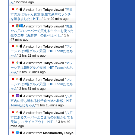
ん
"
22 mins ago
A visitor from
Tokyo
viewed "
三沢
市のおばちゃん食堂 飯屋で豪華なランチ
を頂きました | HIT…
"
1 hr 29 mins ago
A visitor from
Tokyo
viewed "
青森
や八戸のスーパーで買える生ウニを使った
生ウニ丼（海鮮丼）の食べ比べ |…
"
1 hr
47 mins ago
A visitor from
Tokyo
viewed "
マレ
ーシアはB級グルメ天国 | HIT Teamたねち
ゃん
"
2 hrs 21 mins ago
A visitor from
Tokyo
viewed "
マレ
ーシアはB級グルメ天国 | HIT Teamたねち
ゃん
"
2 hrs 33 mins ago
A visitor from
Tokyo
viewed "
マレ
ーシアはB級グルメ天国 | HIT Teamたねち
ゃん
"
2 hrs 51 mins ago
A visitor from
Tokyo
viewed "
八戸
市内の持ち帰れる餃子食べ比べ比較 | HIT
Teamたねちゃん
"
3 hrs 15 mins ago
A visitor from
Tokyo
viewed "
八戸
市にあるスーパーよこまちのお鮨がとても
美味しい テイクアウト | HIT…
"
3 hrs 40
mins ago
A visitor from
Marunouchi, Tokyo