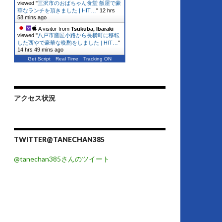
viewed "
三沢市のおばちゃん食堂 飯屋で豪
華なランチを頂きました | HIT…
"
12 hrs
58 mins ago
A visitor from
Tsukuba, Ibaraki
viewed "
八戸市鷹匠小路から長横町に移転
した西やで豪華な晩酌をしました | HIT…
"
14 hrs 49 mins ago
Get Script
Real Time
Tracking ON
アクセス状況
TWITTER@TANECHAN385
@tanechan385さんのツイート