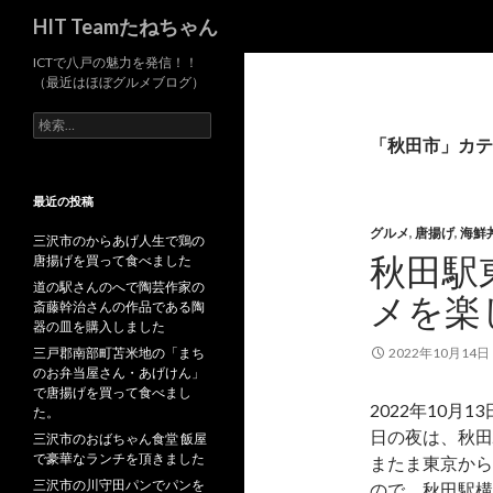
検
HIT Teamたねちゃん
索
ICTで八戸の魅力を発信！！
（最近はほぼグルメブログ）
検
索
「秋田市」カテ
:
最近の投稿
グルメ
,
唐揚げ
,
海鮮
三沢市のからあげ人生で鶏の
秋田駅
唐揚げを買って食べました
道の駅さんのへで陶芸作家の
メを楽
斎藤幹治さんの作品である陶
器の皿を購入しました
三戸郡南部町苫米地の「まち
2022年10月14日
のお弁当屋さん・あげけん」
で唐揚げを買って食べまし
2022年10
た。
日の夜は、秋田
三沢市のおばちゃん食堂 飯屋
で豪華なランチを頂きました
またま東京から
三沢市の川守田パンでパンを
ので、秋田駅構