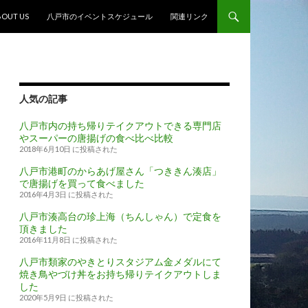
ンテンツへスキップ
BOUT US
八戸市のイベントスケジュール
関連リンク
人気の記事
八戸市内の持ち帰りテイクアウトできる専門店
やスーパーの唐揚げの食べ比べ比較
2018年6月10日 に投稿された
八戸市港町のからあげ屋さん「つききん湊店」
で唐揚げを買って食べました
2016年4月3日 に投稿された
八戸市湊高台の珍上海（ちんしゃん）で定食を
頂きました
2016年11月8日 に投稿された
八戸市類家のやきとりスタジアム金メダルにて
焼き鳥やづけ丼をお持ち帰りテイクアウトしま
した
2020年5月9日 に投稿された