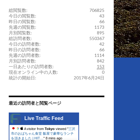
総閲覧数:
706825
今日の閲覧数:
43
昨日の閲覧数:
66
先週の閲覧数:
1173
月別閲覧数:
895
総訪問者数:
550367
今日の訪問者数:
42
昨日の訪問者数:
66
先週の訪問者数:
1114
月別訪問者数:
842
一日あたりの訪問者数:
153
現在オンライン中の人数:
0
統計の開始日:
2017年6月24日
最近の訪問者と閲覧ページ
Live Traffic Feed
A visitor from
Tokyo
viewed "
三沢
市のおばちゃん食堂 飯屋で豪華なランチ
を頂きました | HIT…
"
8 mins ago