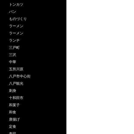
トンカツ
パン
ものづくり
ラーメン
ラーメン
ランチ
三戸町
三沢
中華
五所川原
八戸市中心街
八戸観光
刺身
十和田市
和菓子
和食
唐揚げ
定食
寿司