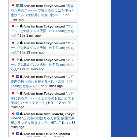
A visitor from
Tokyo
viewed "
青森
や八戸のスーパーで買える生ウニを使った
生ウニ丼（海鮮丼）の食べ比べ |…
"
27
mins ago
A visitor from
Tokyo
viewed "
マレ
ーシアはB級グルメ天国 | HIT Teamたねち
ゃん
"
1 hr 1 min ago
A visitor from
Tokyo
viewed "
マレ
ーシアはB級グルメ天国 | HIT Teamたねち
ゃん
"
1 hr 13 mins ago
A visitor from
Tokyo
viewed "
マレ
ーシアはB級グルメ天国 | HIT Teamたねち
ゃん
"
1 hr 31 mins ago
A visitor from
Tokyo
viewed "
八戸
市内の持ち帰れる餃子食べ比べ比較 | HIT
Teamたねちゃん
"
1 hr 55 mins ago
A visitor from
Tokyo
viewed "
八戸
市にあるスーパーよこまちのお鮨がとても
美味しい テイクアウト | HIT…
"
2 hrs 20
mins ago
A visitor from
Marunouchi, Tokyo
viewed "
三沢市のおばちゃん食堂 飯屋で豪
華なランチを頂きました | HIT…
"
11 hrs 38
mins ago
A visitor from
Tsukuba, Ibaraki