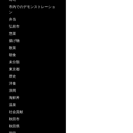
市内でのデモンストレーショ
ン
弁当
弘前市
惣菜
揚げ物
散策
朝食
未分類
東京都
歴史
洋食
浪岡
海鮮丼
温泉
社会貢献
秋田市
秋田県