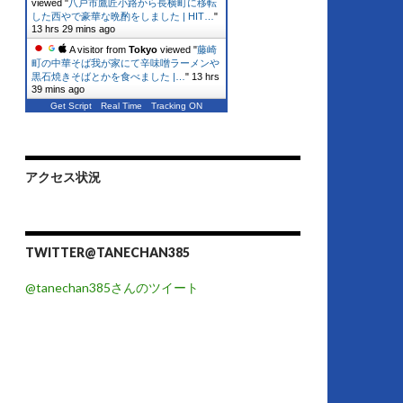
viewed "
八戸市鷹匠小路から長横町に移転
した西やで豪華な晩酌をしました | HIT…
"
13 hrs 29 mins ago
A visitor from
Tokyo
viewed "
藤崎
町の中華そば我が家にて辛味噌ラーメンや
黒石焼きそばとかを食べました |…
"
13 hrs
39 mins ago
Get Script
Real Time
Tracking ON
アクセス状況
TWITTER@TANECHAN385
@tanechan385さんのツイート