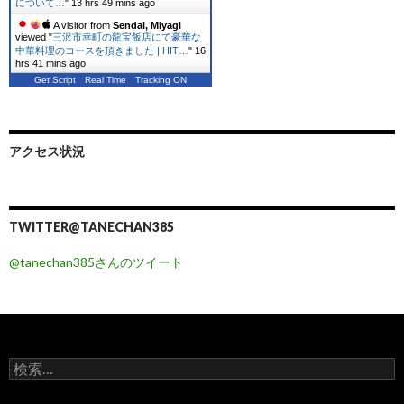
について…
"
13 hrs 49 mins ago
A visitor from
Sendai, Miyagi
viewed "
三沢市幸町の龍宝飯店にて豪華な
中華料理のコースを頂きました | HIT…
"
16
hrs 41 mins ago
Get Script
Real Time
Tracking ON
アクセス状況
TWITTER@TANECHAN385
@tanechan385さんのツイート
検
索
: