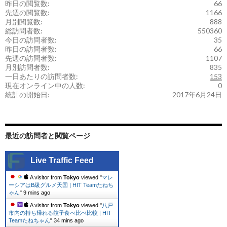
昨日の閲覧数:
66
先週の閲覧数:
1166
月別閲覧数:
888
総訪問者数:
550360
今日の訪問者数:
35
昨日の訪問者数:
66
先週の訪問者数:
1107
月別訪問者数:
835
一日あたりの訪問者数:
153
現在オンライン中の人数:
0
統計の開始日:
2017年6月24日
最近の訪問者と閲覧ページ
Live Traffic Feed
A visitor from
Tokyo
viewed "
マレ
ーシアはB級グルメ天国 | HIT Teamたねち
ゃん
"
10 mins ago
A visitor from
Tokyo
viewed "
八戸
市内の持ち帰れる餃子食べ比べ比較 | HIT
Teamたねちゃん
"
34 mins ago