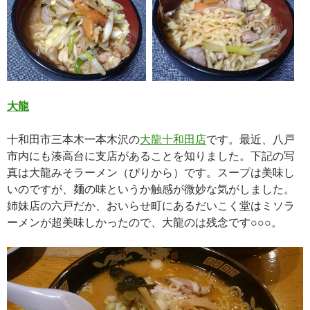
大龍
十和田市三本木一本木沢の
大龍十和田店
です。最近、八戸
市内にも湊高台に支店があることを知りました。下記の写
真は大龍みそラーメン（ぴりから）です。スープは美味し
いのですが、麺の味というか触感が微妙な気がしました。
姉妹店の六戸だか、おいらせ町にあるだいこく堂はミソラ
ーメンが超美味しかったので、大龍のは残念です○○○。