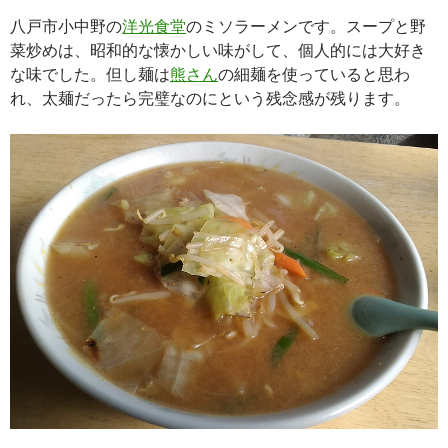
八戸市小中野の
洋光食堂
のミソラーメンです。スープと野
菜炒めは、昭和的な懐かしい味がして、個人的には大好き
な味でした。但し麺は
熊さん
の細麺を使っていると思わ
れ、太麺だったら完璧なのにという残念感が残ります。