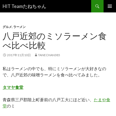
検
HIT Teamたねちゃん
索
コ
メインメ
ン
ニュー
テ
ン
グルメ
,
ラーメン
ツ
八戸近郊のミソラーメン食
へ
べ比べ比較
ス
キ
ッ
2017年11月10日
TANECHAN385
プ
私はラーメンの中でも、特にミソラーメンが大好きなの
で、八戸近郊の味噌ラーメンを食べ比べてみました。
タマヤ食堂
青森県三戸郡階上町蒼前の八戸工大にほど近い、
たまや食
堂
のミ