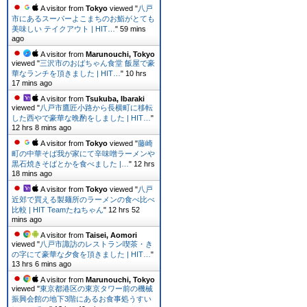
A visitor from
Tokyo
viewed "
八戸
市にあるスーパーよこまちのお鮨がとても
美味しい テイクアウト | HIT…
"
59 mins
ago
A visitor from
Marunouchi, Tokyo
viewed "
三沢市のおばちゃん食堂 飯屋で豪
華なランチを頂きました | HIT…
"
10 hrs
17 mins ago
A visitor from
Tsukuba, Ibaraki
viewed "
八戸市鷹匠小路から長横町に移転
した西やで豪華な晩酌をしました | HIT…
"
12 hrs 8 mins ago
A visitor from
Tokyo
viewed "
藤崎
町の中華そば我が家にて辛味噌ラーメンや
黒石焼きそばとかを食べました |…
"
12 hrs
18 mins ago
A visitor from
Tokyo
viewed "
八戸
近郊で買える製麺所のラーメンの食べ比べ
比較 | HIT Teamたねちゃん
"
12 hrs 52
mins ago
A visitor from
Taisei, Aomori
viewed "
八戸市諏訪のレストラン喫茶・き
の字にて豪華な夕食を頂きました | HIT…
"
13 hrs 6 mins ago
A visitor from
Marunouchi, Tokyo
viewed "
東京都港区の東京タワー前の機械
振興会館の地下3階にあるお食事処うすい