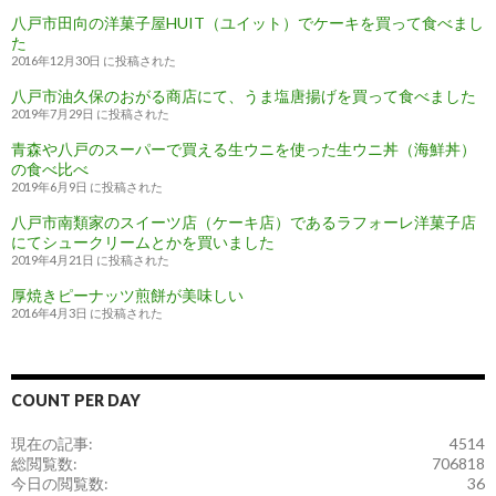
八戸市田向の洋菓子屋HUIT（ユイット）でケーキを買って食べまし
た
2016年12月30日 に投稿された
八戸市油久保のおがる商店にて、うま塩唐揚げを買って食べました
2019年7月29日 に投稿された
青森や八戸のスーパーで買える生ウニを使った生ウニ丼（海鮮丼）
の食べ比べ
2019年6月9日 に投稿された
八戸市南類家のスイーツ店（ケーキ店）であるラフォーレ洋菓子店
にてシュークリームとかを買いました
2019年4月21日 に投稿された
厚焼きピーナッツ煎餅が美味しい
2016年4月3日 に投稿された
COUNT PER DAY
現在の記事:
4514
総閲覧数:
706818
今日の閲覧数:
36