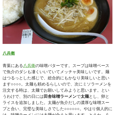
八兵衛
青葉にある
八兵衛
の味噌バターです。スープは味噌ベース
で魚介のダシも凄くいいていてメッチャ美味しいです。麺
はつるっとした感じで、総合的にもかなり美味しいと思い
ます○○○○。太麺も頼めるらしいので、次にミソラーメンを
注文する時は、太麺でお願いしてみようと思います。とい
うわけで、別の日には
田舎味噌ラーメン
で
太麺
とし、卵と
ライスを追加しました。太麺が魚介だしの濃厚な味噌スー
プと合い、完璧な美味しさでした○○○○○○。やはり個人的に
は、味噌ラーメンには太麺が合うと思います。とうか、八