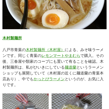
木村製麺所
八戸市青葉の
木村製麺所（木村屋）
による、みそ味ラーメ
ンです。同じく青葉の
レモンマートやまむら
で購入。その
後、三春屋や類家のコープにも置いて有ることを確認。木
村製麺所は、私がひいきにしている
麺道蘭
というラーメン
ショップも展開していて（木村屋の近くに麺道蘭の青葉本
店あり）、中でも
かっとびラーメン
というのが、お気に入
りです。