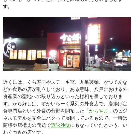
す。
近くには、くら寿司やステーキ宮、丸亀製麺、かつてんな
ど外食系の店が乱立しており、ある意味、八戸における外
食産業の聖地への殴り込みといった様相を呈しておりま
す。から好しは、すかいらーく系列の外食店で、唐揚げ定
食専門店という外食の分野を開拓した「
からやま
」のビジ
ネスモデルを完全にパクって展開しているもので、一時は
商標や店構えの問題で
訴訟沙汰
にもなっていたという、い
わくつきの店です。