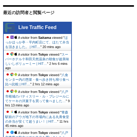
最近の訪問者と閲覧ページ
Live Traffic Feed
A visitor from
Saitama
viewed "
ほ
っかほっか亭・平内町店にて、ほたて弁当
を頂きました。 | HIT…
"
20 mins ago
A visitor from
Tokyo
viewed "
スー
パーホテル十和田天然温泉の朝食が超美味
しいしボリューミー | HIT…
"
2 hrs 6 mins
ago
A visitor from
Tokyo
viewed "
八食
センター内の惣菜・食べ歩き持ち帰り食べ
比べ比較 | HIT…
"
2 hrs 12 mins ago
A visitor from
Tokyo
viewed "
八戸
市根城のパティスリー・ル・プレジールに
てケーキの洋菓子を買って食べました…
"
9
hrs 13 mins ago
A visitor from
Tokyo
viewed "
青森
駅前のアウガ地下の市場内にある丸青食堂
の弁当が安くて超うまい！ | HIT…
"
11 hrs
45 mins ago
A visitor from
Tokyo
viewed "
八戸