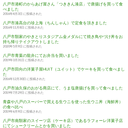
八戸市港町のからあげ屋さん「つききん湊店」で唐揚げを買って食
べました
2016年4月3日 に投稿された
八戸市湊高台の珍上海（ちんしゃん）で定食を頂きました
2016年11月8日 に投稿された
八戸市類家のやきとりスタジアム金メダルにて焼き鳥やづけ丼をお
持ち帰りテイクアウトしました
2020年5月9日 に投稿された
八戸市青葉の龍弁にてお弁当を買いました
2019年3月31日 に投稿された
八戸市田向の洋菓子屋HUIT（ユイット）でケーキを買って食べまし
た
2016年12月30日 に投稿された
八戸市油久保のおがる商店にて、うま塩唐揚げを買って食べました
2019年7月29日 に投稿された
青森や八戸のスーパーで買える生ウニを使った生ウニ丼（海鮮丼）
の食べ比べ
2019年6月9日 に投稿された
八戸市南類家のスイーツ店（ケーキ店）であるラフォーレ洋菓子店
にてシュークリームとかを買いました