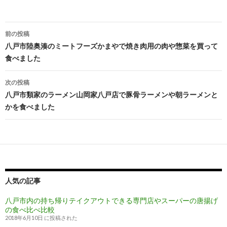
前の投稿
投
八戸市陸奥湊のミートフーズかまやで焼き肉用の肉や惣菜を買って
食べました
稿
ナ
次の投稿
八戸市類家のラーメン山岡家八戸店で豚骨ラーメンや朝ラーメンと
ビ
かを食べました
ゲ
ー
シ
ョ
人気の記事
ン
八戸市内の持ち帰りテイクアウトできる専門店やスーパーの唐揚げ
の食べ比べ比較
2018年6月10日 に投稿された