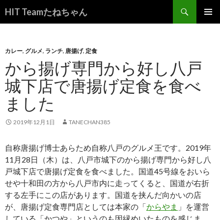
検
HIT Teamたねちゃん
索
コ
メインメ
ン
ニュー
テ
ン
カレー
,
グルメ
,
ランチ
,
唐揚げ
,
定食
ツ
から揚げ専門から好し八戸
へ
城下店で唐揚げ定食を食べ
ス
キ
ました
ッ
プ
2019年12月1日
TANECHAN385
自称唐揚げ博士あらため自称八戸のグルメ王です。2019年
11月28日（木）は、八戸市城下のから揚げ専門から好し八
戸城下店で唐揚げ定食を食べました。国道45号線をおいら
せや十和田の方から八戸市内に走ってくると、国道が右折
する左手にこの店があります。国道を挟んだ向かいの店
が、唐揚げ定食専門店としては本家の「
からやま
」を運営
している「かつや」というのも因縁めいたものを感じま