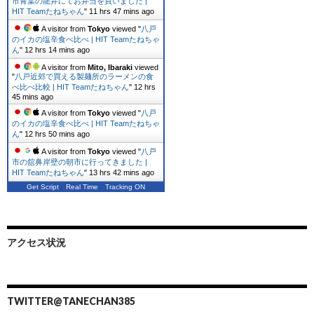
市青葉の龍弁にてお弁当を買いました |
HIT Teamたねちゃん
"
11 hrs 47 mins ago
A visitor from
Tokyo
viewed "
八戸
のイカの塩辛食べ比べ | HIT Teamたねちゃ
ん
"
12 hrs 14 mins ago
A visitor from
Mito, Ibaraki
viewed
"
八戸近郊で買える製麺所のラーメンの食
べ比べ比較 | HIT Teamたねちゃん
"
12 hrs
45 mins ago
A visitor from
Tokyo
viewed "
八戸
のイカの塩辛食べ比べ | HIT Teamたねちゃ
ん
"
12 hrs 50 mins ago
A visitor from
Tokyo
viewed "
八戸
市の舘鼻岸壁の朝市に行ってきました |
HIT Teamたねちゃん
"
13 hrs 42 mins ago
Get Script
Real Time
Tracking ON
アクセス状況
TWITTER@TANECHAN385