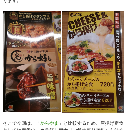
ります。
そこで今回は、「
からやま
」と比較するため、唐揚げ定食
としては定番の、カラ好し定食（ご飯大盛り無料）を注文