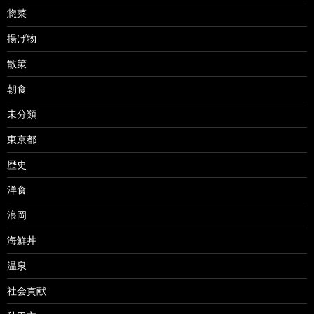
惣菜
揚げ物
散策
朝食
未分類
東京都
歴史
洋食
浪岡
海鮮丼
温泉
社会貢献