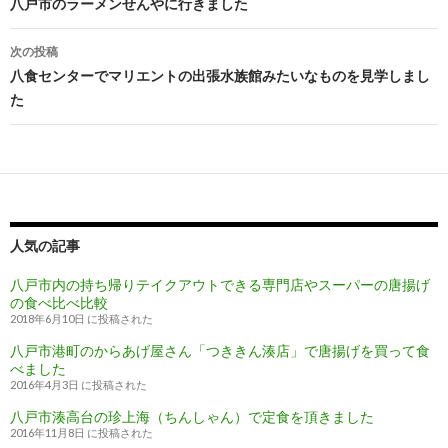
投
八戸市のラーメンせんやに行きました
稿
次の投稿
ナ
八食センターでマリエントの出張水族館みたいなものを見学しまし
た
ビ
ゲ
ー
シ
人気の記事
ョ
ン
八戸市内の持ち帰りテイクアウトできる専門店やスーパーの唐揚げ
の食べ比べ比較
2018年6月10日 に投稿された
八戸市港町のからあげ屋さん「つききん湊店」で唐揚げを買って食
べました
2016年4月3日 に投稿された
八戸市湊高台の珍上海（ちんしゃん）で定食を頂きました
2016年11月8日 に投稿された