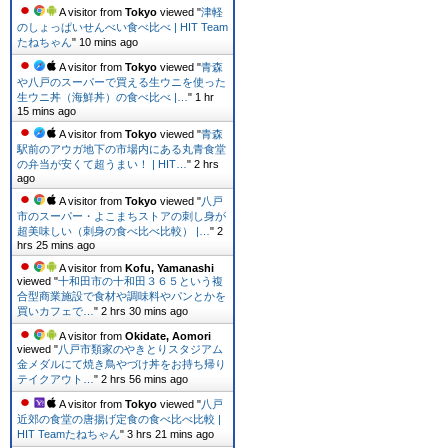
A visitor from
Tokyo
viewed "
津軽
のしょっぱいせんべい食べ比べ | HIT Team
たねちゃん
"
10 mins ago
A visitor from
Tokyo
viewed "
青森
や八戸のスーパーで買える生ウニを使った
生ウニ丼（海鮮丼）の食べ比べ |…
"
1 hr
15 mins ago
A visitor from
Tokyo
viewed "
青森
駅前のアウガ地下の市場内にある丸青食堂
の弁当が安くて超うまい！ | HIT…
"
2 hrs 1
min ago
A visitor from
Tokyo
viewed "
八戸
市のスーパー・よこまちストアの刺し身が
超美味しい（刺身の食べ比べ比較） |…
"
2
hrs 25 mins ago
A visitor from
Kofu, Yamanashi
viewed "
十和田市の十和田３６５という複
合型商業施設で食材や調味料やパンとかを
買いカフェで…
"
2 hrs 30 mins ago
A visitor from
Okidate, Aomori
viewed "
八戸市類家のやきとりスタジアム
金メダルにて焼き鳥やづけ丼をお持ち帰り
テイクアウト…
"
2 hrs 56 mins ago
A visitor from
Tokyo
viewed "
八戸
近郊の食堂の唐揚げ定食の食べ比べ比較 |
HIT Teamたねちゃん
"
3 hrs 21 mins ago