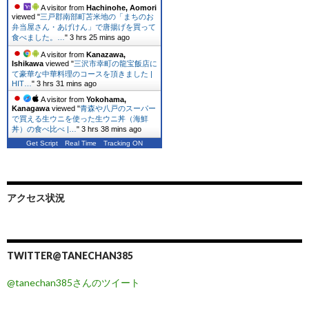
A visitor from
Hachinohe, Aomori
viewed "
三戸郡南部町苫米地の「まちのお
弁当屋さん・あげけん」で唐揚げを買って
食べました。…
"
3 hrs 25 mins ago
A visitor from
Kanazawa,
Ishikawa
viewed "
三沢市幸町の龍宝飯店に
て豪華な中華料理のコースを頂きました |
HIT…
"
3 hrs 31 mins ago
A visitor from
Yokohama,
Kanagawa
viewed "
青森や八戸のスーパー
で買える生ウニを使った生ウニ丼（海鮮
丼）の食べ比べ |…
"
3 hrs 38 mins ago
Get Script
Real Time
Tracking ON
アクセス状況
TWITTER@TANECHAN385
@tanechan385さんのツイート