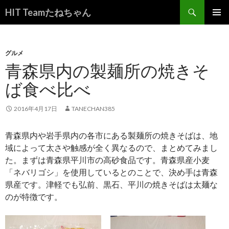
検
HIT Teamたねちゃん
索
コ
メインメ
ン
ニュー
テ
ン
グルメ
ツ
青森県内の製麺所の焼きそ
へ
ば食べ比べ
ス
キ
ッ
2016年4月17日
TANECHAN385
プ
青森県内や岩手県内の各市にある製麺所の焼きそばは、地
域によって太さや触感が全く異なるので、まとめてみまし
た。まずは青森県平川市の高砂食品です。青森県産小麦
「ネバリゴシ」を使用しているとのことで、決め手は青森
県産です。津軽でも弘前、黒石、平川の焼きそばは太麺な
のが特徴です。