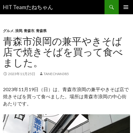
検
HIT Teamたねちゃん
索
コ
メインメ
ン
ニュー
テ
ン
グルメ
,
浪岡
,
青森市
,
青森県
ツ
青森市浪岡の兼平やきそば
へ
店で焼きそばを買って食べ
ス
キ
ました。
ッ
プ
2023年11月25日
TANECHAN385
2023年11月19日（日）は、青森市浪岡の兼平やきそば店で
焼きそばを買って食べました。場所は青森市浪岡の中心街
あたりです。