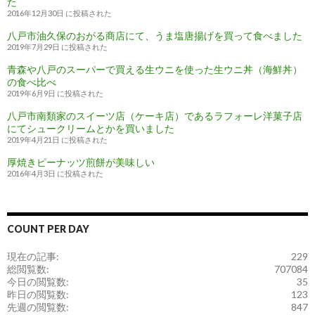
た
2016年12月30日 に投稿された
八戸市油久保のおがる商店にて、うま塩唐揚げを買って食べました
2019年7月29日 に投稿された
青森や八戸のスーパーで買える生ウニを使った生ウニ丼（海鮮丼）
の食べ比べ
2019年6月9日 に投稿された
八戸市南類家のスイーツ店（ケーキ店）であるラフォーレ洋菓子店
にてシュークリームとかを買いました
2019年4月21日 に投稿された
厚焼きピーナッツ煎餅が美味しい
2016年4月3日 に投稿された
COUNT PER DAY
現在の記事:
229
総閲覧数:
707084
今日の閲覧数:
35
昨日の閲覧数:
123
先週の閲覧数:
847