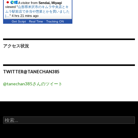
A visitor from
Sendai, Miyagi
viewed "
山形県米沢市のキムラ中央店とキ
ムラ駅前店で弁当や惣菜とかを買いました
|…
"
4 hrs 21 mins ago
Get Script
Real Time
Tracking ON
アクセス状況
TWITTER@TANECHAN385
@tanechan385さんのツイート
検
索
: