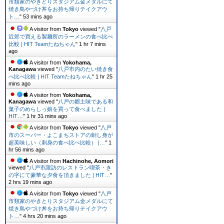
市類家のやきとりスタジアム金メダルにて
焼き鳥やづけ丼をお持ち帰りテイクアウ
ト…
"
53 mins ago
A visitor from
Tokyo
viewed "
八戸
近郊で買える製麺所のラーメンの食べ比べ
比較 | HIT Teamたねちゃん
"
1 hr 7 mins
ago
A visitor from
Yokohama,
Kanagawa
viewed "
八戸市内のたい焼き食
べ比べ比較 | HIT Teamたねちゃん
"
1 hr 25
mins ago
A visitor from
Yokohama,
Kanagawa
viewed "
八戸の郷土味である和
菓子のめらしっ娘を買って食べました |
HIT…
"
1 hr 31 mins ago
A visitor from
Tokyo
viewed "
八戸
市のスーパー・よこまちストアの刺し身が
超美味しい（刺身の食べ比べ比較） |…
"
1
hr 56 mins ago
A visitor from
Hachinohe, Aomori
viewed "
八戸市諏訪のレストラン喫茶・き
の字にて豪華な夕食を頂きました | HIT…
"
2 hrs 19 mins ago
A visitor from
Tokyo
viewed "
八戸
市類家のやきとりスタジアム金メダルにて
焼き鳥やづけ丼をお持ち帰りテイクアウ
ト…
"
4 hrs 20 mins ago