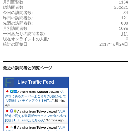
月別閲覧数:
1154
総訪問者数:
550621
今日の訪問者数:
34
昨日の訪問者数:
121
先週の訪問者数:
808
月別訪問者数:
1096
一日あたりの訪問者数:
111
現在オンライン中の人数:
0
統計の開始日:
2017年6月24日
最近の訪問者と閲覧ページ
Live Traffic Feed
A visitor from
Aomori
viewed "
八
戸市にあるスーパーよこまちのお鮨がとて
も美味しい テイクアウト | HIT…
"
30 mins
ago
A visitor from
Tokyo
viewed "
八戸
近郊で買える製麺所のラーメンの食べ比べ
比較 | HIT Teamたねちゃん
"
37 mins ago
A visitor from
Tokyo
viewed "
八戸