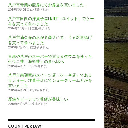
八戸市青葉の龍弁にてお弁当を買いました
2019年3月31日 に投稿された
八戸市田向の洋菓子屋HUIT（ユイット）でケー
キを買って食べました
2016年12月30日 に投稿された
八戸市油久保のおがる商店にて、うま塩唐揚げ
を買って食べました
2019年7月29日 に投稿された
青森や八戸のスーパーで買える生ウニを使った
生ウニ丼（海鮮丼）の食べ比べ
2019年6月9日 に投稿された
八戸市南類家のスイーツ店（ケーキ店）である
ラフォーレ洋菓子店にてシュークリームとかを
買いました
2019年4月21日 に投稿された
厚焼きピーナッツ煎餅が美味しい
2016年4月3日 に投稿された
COUNT PER DAY