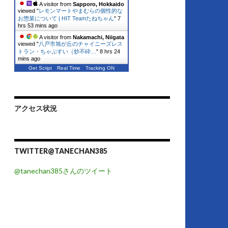
A visitor from
Sapporo, Hokkaido
viewed "
レモンマートやまむらの個性的な
お惣菜について | HIT Teamたねちゃん
"
7
hrs 53 mins ago
A visitor from
Nakamachi, Niigata
viewed "
八戸市旭が丘のチャイニーズレス
トラン・ちゃぷすい（炒不砕…
"
8 hrs 24
mins ago
Get Script
Real Time
Tracking ON
アクセス状況
TWITTER@TANECHAN385
@tanechan385さんのツイート