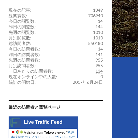
現在の記事:
1349
総閲覧数:
706940
今日の閲覧数:
14
昨日の閲覧数:
144
先週の閲覧数:
1010
月別閲覧数:
1010
総訪問者数:
550480
今日の訪問者数:
14
昨日の訪問者数:
141
先週の訪問者数:
955
月別訪問者数:
955
一日あたりの訪問者数:
134
現在オンライン中の人数:
0
統計の開始日:
2017年6月24日
最近の訪問者と閲覧ページ
Live Traffic Feed
A visitor from
Tokyo
viewed "
八戸
市根城のパティスリー・ル・プレジールに