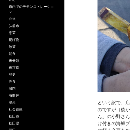
市内でのデモンストレーショ
ン
弁当
弘前市
惣菜
揚げ物
散策
朝食
未分類
東京都
歴史
洋食
浪岡
海鮮丼
という訳で、店
温泉
のですが（後か
社会貢献
ん」の小野さん
秋田市
け付きの海鮮ブ
秋田県