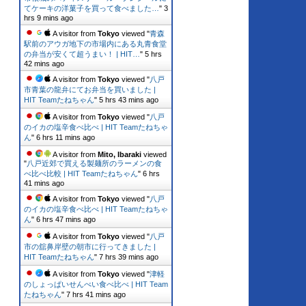
てケーキの洋菓子を買って食べました…
"
3
hrs 9 mins ago
A visitor from
Tokyo
viewed "
青森
駅前のアウガ地下の市場内にある丸青食堂
の弁当が安くて超うまい！ | HIT…
"
5 hrs
42 mins ago
A visitor from
Tokyo
viewed "
八戸
市青葉の龍弁にてお弁当を買いました |
HIT Teamたねちゃん
"
5 hrs 43 mins ago
A visitor from
Tokyo
viewed "
八戸
のイカの塩辛食べ比べ | HIT Teamたねちゃ
ん
"
6 hrs 11 mins ago
A visitor from
Mito, Ibaraki
viewed
"
八戸近郊で買える製麺所のラーメンの食
べ比べ比較 | HIT Teamたねちゃん
"
6 hrs
41 mins ago
A visitor from
Tokyo
viewed "
八戸
のイカの塩辛食べ比べ | HIT Teamたねちゃ
ん
"
6 hrs 47 mins ago
A visitor from
Tokyo
viewed "
八戸
市の舘鼻岸壁の朝市に行ってきました |
HIT Teamたねちゃん
"
7 hrs 39 mins ago
A visitor from
Tokyo
viewed "
津軽
のしょっぱいせんべい食べ比べ | HIT Team
たねちゃん
"
7 hrs 41 mins ago