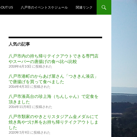
ンテンツへスキップ
BOUT US
八戸市のイベントスケジュール
関連リンク
人気の記事
八戸市内の持ち帰りテイクアウトできる専門店
やスーパーの唐揚げの食べ比べ比較
2018年6月10日 に投稿された
八戸市港町のからあげ屋さん「つききん湊店」
で唐揚げを買って食べました
2016年4月3日 に投稿された
八戸市湊高台の珍上海（ちんしゃん）で定食を
頂きました
2016年11月8日 に投稿された
八戸市類家のやきとりスタジアム金メダルにて
焼き鳥やづけ丼をお持ち帰りテイクアウトしま
した
2020年5月9日 に投稿された