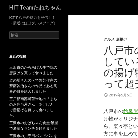
検
HIT Teamたねちゃん
索
ICTで八戸の魅力を発信！！
（最近はほぼグルメブログ）
検
グルメ
,
唐揚げ
索
:
八戸市
最近の投稿
してい
三沢市のからあげ人生で鶏の
の揚げ
唐揚げを買って食べました
って超
道の駅さんのへで陶芸作家の
斎藤幹治さんの作品である陶
器の皿を購入しました
2019年5月5日
三戸郡南部町苫米地の「まち
のお弁当屋さん・あげけん」
で唐揚げを買って食べまし
八戸市の
館鼻岸
た。
げ物がオリジナ
三沢市のおばちゃん食堂 飯屋
ら、楽々亭とい
で豪華なランチを頂きました
方に車を止めて
三沢市の川守田パンでパンを