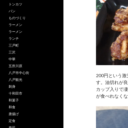
トンカツ
パン
ものづくり
ラーメン
ラーメン
ランチ
三戸町
三沢
中華
五所川原
八戸市中心街
200円という
八戸観光
す。油切れが良
刺身
カップ入りで凄
十和田市
が食べれなくな
和菓子
和食
唐揚げ
定食
寿司