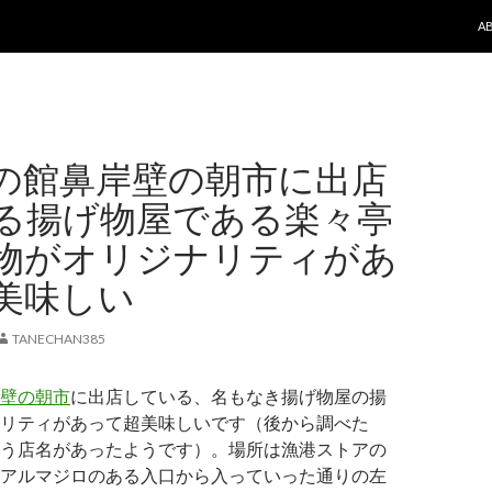
コ
A
の館鼻岸壁の朝市に出店
る揚げ物屋である楽々亭
物がオリジナリティがあ
美味しい
TANECHAN385
壁の朝市
に出店している、名もなき揚げ物屋の揚
リティがあって超美味しいです（後から調べた
う店名があったようです）。場所は漁港ストアの
アルマジロのある入口から入っていった通りの左