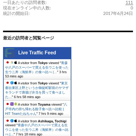
一日あたりの訪問者数:
111
現在オンライン中の人数:
0
統計の開始日:
2017年6月24日
最近の訪問者と閲覧ページ
Live Traffic Feed
A visitor from
Tokyo
viewed "
青森
や八戸のスーパーで買える生ウニを使った
生ウニ丼（海鮮丼）の食べ比べ |…
"
3 hrs
53 mins ago
A visitor from
Tokyo
viewed "
東京
都台東区上野というか御徒町駅前のヤマザ
キランチで唐揚げ弁当を買って食べまし
た…
"
6 hrs 58 mins ago
A visitor from
Toyama
viewed "
八
戸市内の持ち帰れる餃子食べ比べ比較 |
HIT Teamたねちゃん
"
7 hrs 9 mins ago
A visitor from
Ashikaga, Tochigi
viewed "
青森や八戸のスーパーで買える生
ウニを使った生ウニ丼（海鮮丼）の食べ比
べ |…
"
7 hrs 18 mins ago