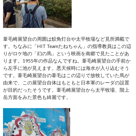
葦毛崎展望台の周囲は鮫角灯台や太平牧場など見所満載で
す。ちなみに「HIT Teamたねちゃん」の指導教員はこの辺
りがロケ地の「幻の馬」という映画を南郷で見たことがあ
ります。1955年の作品なんですね。葦毛崎展望台の手前か
ら左手に池が見えます。悪天候時には海水が入り込むそう
です。葦毛崎展望台の葦毛はこの辺りで放牧していた馬が
由来で、この展望台自体はもともと日本軍のレーダの設置
が目的だったそうです。葦毛崎展望台から太平牧場、階上
岳方面をみた景色も綺麗です。