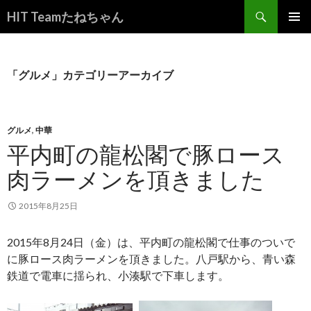
検
HIT Teamたねちゃん
索
コ
メインメ
ン
ニュー
テ
ン
「グルメ」カテゴリーアーカイブ
ツ
へ
ス
キ
グルメ
,
中華
ッ
平内町の龍松閣で豚ロース
プ
肉ラーメンを頂きました
2015年8月25日
2015年8月24日（金）は、平内町の龍松閣で仕事のついで
に豚ロース肉ラーメンを頂きました。八戸駅から、青い森
鉄道で電車に揺られ、小湊駅で下車します。