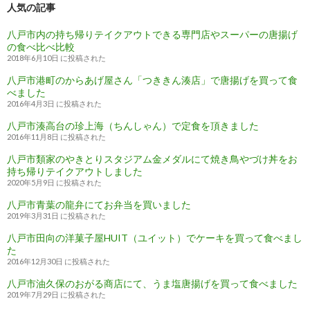
ビ
人気の記事
ゲ
八戸市内の持ち帰りテイクアウトできる専門店やスーパーの唐揚げ
の食べ比べ比較
ー
2018年6月10日 に投稿された
シ
八戸市港町のからあげ屋さん「つききん湊店」で唐揚げを買って食
べました
ョ
2016年4月3日 に投稿された
ン
八戸市湊高台の珍上海（ちんしゃん）で定食を頂きました
2016年11月8日 に投稿された
八戸市類家のやきとりスタジアム金メダルにて焼き鳥やづけ丼をお
持ち帰りテイクアウトしました
2020年5月9日 に投稿された
八戸市青葉の龍弁にてお弁当を買いました
2019年3月31日 に投稿された
八戸市田向の洋菓子屋HUIT（ユイット）でケーキを買って食べまし
た
2016年12月30日 に投稿された
八戸市油久保のおがる商店にて、うま塩唐揚げを買って食べました
2019年7月29日 に投稿された