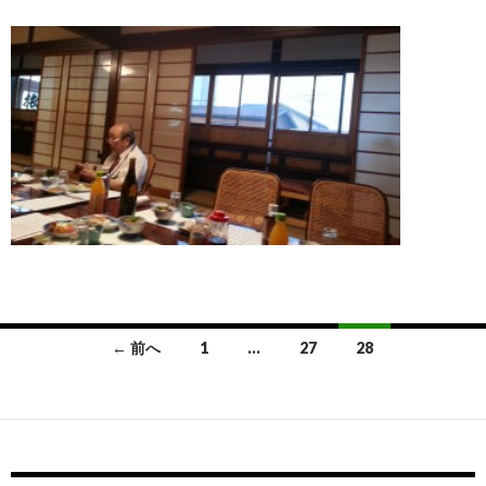
← 前へ
1
…
27
28
投
稿
ナ