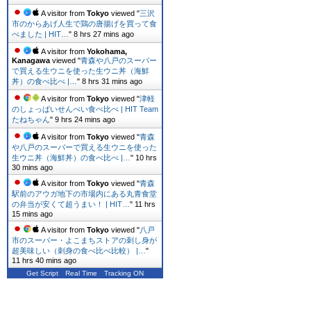
A visitor from
Tokyo
viewed "
三沢
市のからあげ人生で鶏の唐揚げを買って食
べました | HIT…
"
8 hrs 27 mins ago
A visitor from
Yokohama,
Kanagawa
viewed "
青森や八戸のスーパー
で買える生ウニを使った生ウニ丼（海鮮
丼）の食べ比べ |…
"
8 hrs 31 mins ago
A visitor from
Tokyo
viewed "
津軽
のしょっぱいせんべい食べ比べ | HIT Team
たねちゃん
"
9 hrs 24 mins ago
A visitor from
Tokyo
viewed "
青森
や八戸のスーパーで買える生ウニを使った
生ウニ丼（海鮮丼）の食べ比べ |…
"
10 hrs
30 mins ago
A visitor from
Tokyo
viewed "
青森
駅前のアウガ地下の市場内にある丸青食堂
の弁当が安くて超うまい！ | HIT…
"
11 hrs
15 mins ago
A visitor from
Tokyo
viewed "
八戸
市のスーパー・よこまちストアの刺し身が
超美味しい（刺身の食べ比べ比較） |…
"
11 hrs 40 mins ago
Get Script
Real Time
Tracking ON