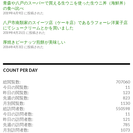
青森や八戸のスーパーで買える生ウニを使った生ウニ丼（海鮮丼）
の食べ比べ
2019年6月9日 に投稿された
八戸市南類家のスイーツ店（ケーキ店）であるラフォーレ洋菓子店
にてシュークリームとかを買いました
2019年4月21日 に投稿された
厚焼きピーナッツ煎餅が美味しい
2016年4月3日 に投稿された
COUNT PER DAY
総閲覧数:
707060
今日の閲覧数:
11
昨日の閲覧数:
123
先週の閲覧数:
823
月別閲覧数:
1130
総訪問者数:
550598
今日の訪問者数:
11
昨日の訪問者数:
121
先週の訪問者数:
785
月別訪問者数:
1073